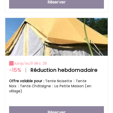
Réserver
Jusqu'au
31 déc. 26
-15%
|
Réduction hebdomadaire
Offre valable pour :
Tente Noisette
|
Tente
Noix
|
Tente Châtaigne
|
La Petite Maison (en
village)
Réserver