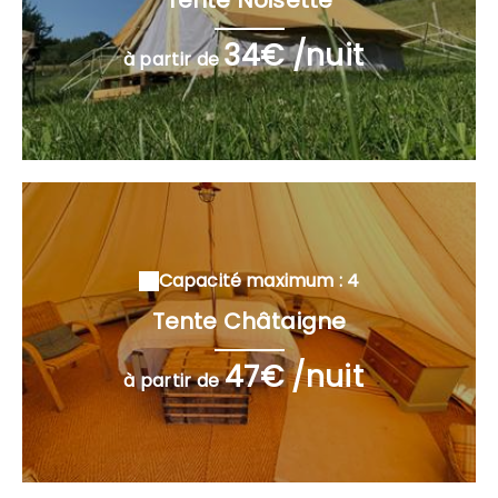
34€ /nuit
à partir de
Capacité maximum : 4
Tente Châtaigne
47€ /nuit
à partir de